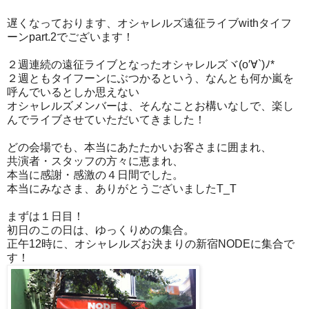
遅くなっております、オシャレルズ遠征ライブwithタイフ
ーンpart.2でございます！
２週連続の遠征ライブとなったオシャレルズヾ(o′∀`)ﾉ*
２週ともタイフーンにぶつかるという、なんとも何か嵐を
呼んでいるとしか思えない
オシャレルズメンバーは、そんなことお構いなしで、楽し
んでライブさせていただいてきました！
どの会場でも、本当にあたたかいお客さまに囲まれ、
共演者・スタッフの方々に恵まれ、
本当に感謝・感激の４日間でした。
本当にみなさま、ありがとうございましたT_T
まずは１日目！
初日のこの日は、ゆっくりめの集合。
正午12時に、オシャレルズお決まりの新宿NODEに集合で
す！