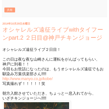
共有
2014年10月29日水曜日
オシャレルズ遠征ライブwithタイフー
ンpart.2 ２日目@神戸チキンジョージ
オシャレルズ遠征ライブ２日目！
この日は夜な夜な山崎さんに運転をがんばってもらい、
神戸に到着！！
今回もお世話になったのは、もうオシャレルズ遠征でもお
馴染み万葉倶楽部さん!!!!!
http://www.manyo.co.jp/kobe/
写真撮れず！！！！！笑
朝方入館させていただき、ちょっと一息入れてから、
いざチキンジョージへ!!!!!