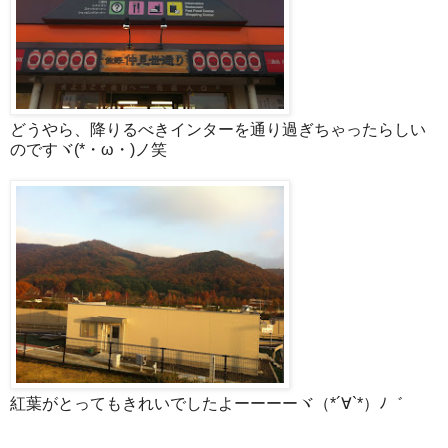
どうやら、降りるべきインターを通り過ぎちゃったらしい
のですヾ(*・ω・)ノ笑
紅葉がとってもきれいでしたよーーーーヾ（*´∀`*）ﾉ゛