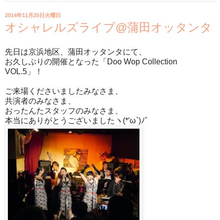
2014年11月25日火曜日
オシャレルズライブ@蒲田オッタンタ
先日は京浜地区、蒲田オッタンタにて、
お久しぶりの開催となった「Doo Wop Collection
VOL.5」！
ご来場くださいましたみなさま、
共演者のみなさま、
おったんたスタッフのみなさま、
本当にありがとうございましたヽ(*′ω`)ﾉﾞ