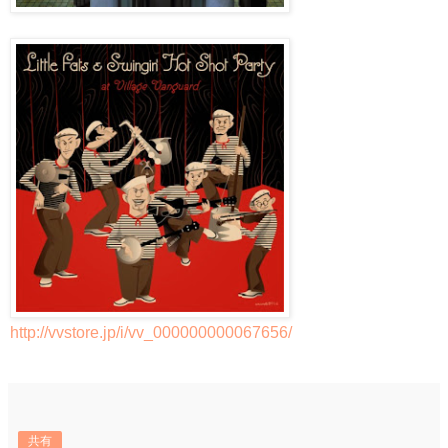
http://vvstore.jp/i/vv_000000000067656/
共有