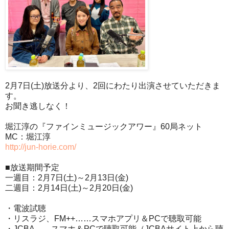
2月7日(土)放送分より、2回にわたり出演させていただきま
す。
お聞き逃しなく！
堀江淳の『ファインミュージックアワー』60局ネット
MC：堀江淳
http://jun-horie.com/
■放送期間予定
一週目：2月7日(土)～2月13日(金)
二週目：2月14日(土)～2月20日(金)
・電波試聴
・リスラジ、FM++……スマホアプリ＆PCで聴取可能
・JCBA……スマホ＆PCで聴取可能（JCBAサイト上から聴