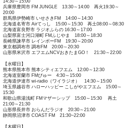
14:30～15:00
兵庫県豊岡市 FM JUNGLE 13:30～14:00 再火19:30～
20:00
群馬県伊勢崎市 いせさきFM 14:00～14:30
北海道名寄市 Airてっし 15:00～15:30 再土08:00～08:30
北海道富良野市 ラジオふらの 16:30～17:00
山梨県富士河口湖町 FMふじやま 18:00～18:30
長崎県諫早市 レインボーFM 19:30～20:00
東京都調布市 調布FM 20:00～20:30
山形県米沢市 エフエムNCVおきたまGO！ 21:30～22:00
【水曜日】
熊本県熊本市 熊本シティエフエム 12:00～12:30
北海道室蘭市 FMびゅー 4:30～15:00
北海道伊達市 wi-radio（ワイラジオ） 14:30～15:00
埼玉県越谷市 ハローハッピー こしがやエフエム 15:00～
15:30
和歌山県湯浅町 FMマザーシップ 15:00～15:30 再土
21:00～21:30
山形県長井市 おらんだラジオ 20:30～21:00
静岡県沼津市 COAST FM 21:30~22:00
【木曜日】