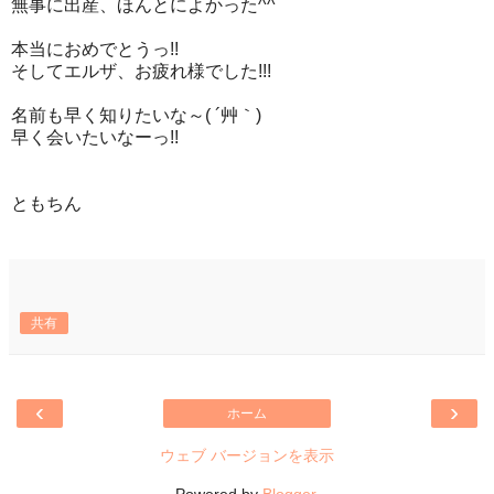
無事に出産、ほんとによかった^^
本当におめでとうっ!!
そしてエルザ、お疲れ様でした!!!
名前も早く知りたいな～( ´艸｀)
早く会いたいなーっ!!
ともちん
共有
‹
›
ホーム
ウェブ バージョンを表示
Powered by
Blogger
.