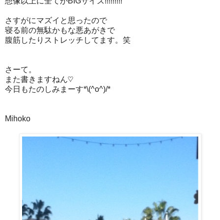
想像以上に全てがBIGサイズ!!!!!!!!!
さすがにマズイと思ったので
寝る前の無駄かもな悪あがきで
腹筋したりストレッチしてます。笑
さーて。
また書きますねん♡
今日もたのしみまーす*\(^o^)/*
Mihoko