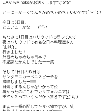
L.AからMihokoがお送りします*\(^o^)/*
とーにーかーくてんきがめちゃめちゃいいです( ´ ▽ ` )♫
今日は3日目。
どこいこーかなーー(^^)＊
ちなみに1日目はハリウッドに行って来て
夜はハリウッドで有名な日本料理屋さん
“山城”に
行きました！
外観めちゃめちゃ日本で
不思議なかんじでしたーー笑
そして2日目の昨日は
サンタモニカ〜ベニスビーチを
満喫しましたー!!!!!!
日焼けするんじゃないかって位
暑かったのにこれでカリフォルニアは
季節が冬っていうんだから驚きです∑(ﾟДﾟ)
まぁー一番心配してた食べ物ですが。笑