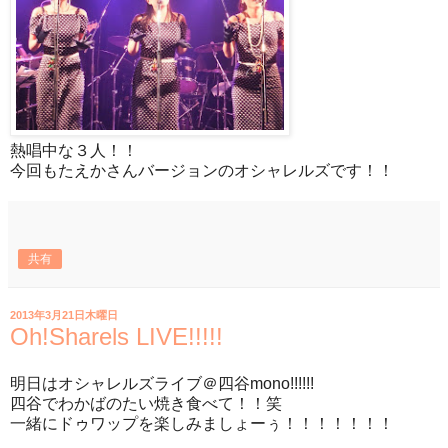
熱唱中な３人！！
今回もたえかさんバージョンのオシャレルズです！！
共有
2013年3月21日木曜日
Oh!Sharels LIVE!!!!!
明日はオシャレルズライブ＠四谷mono!!!!!!
四谷でわかばのたい焼き食べて！！笑
一緒にドゥワップを楽しみましょーぅ！！！！！！！