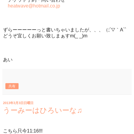
heatwave@hotmail.co.jp
ずらーーーーーっと書いちゃいましたが、、、（;´▽｀A``
どうぞ宜しくお願い致しまぁすm(_ _)m
あい
共有
2013年3月3日日曜日
うーみーはひろいーな♫
こちら只今11:16!!!