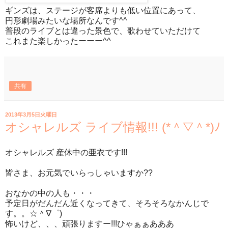
ギンズは、ステージが客席よりも低い位置にあって、
円形劇場みたいな場所なんです^^
普段のライブとは違った景色で、歌わせていただけて
これまた楽しかったーーー^^
共有
2013年3月5日火曜日
オシャレルズ ライブ情報!!! (*＾▽＾*)ﾉ
オシャレルズ 産休中の亜衣です!!!
皆さま、お元気でいらっしゃいますか??
おなかの中の人も・・・
予定日がだんだん近くなってきて、そろそろなかんじで
す。。☆＾∇゜)
怖いけど、、、頑張りますー!!!ひゃぁぁあああ