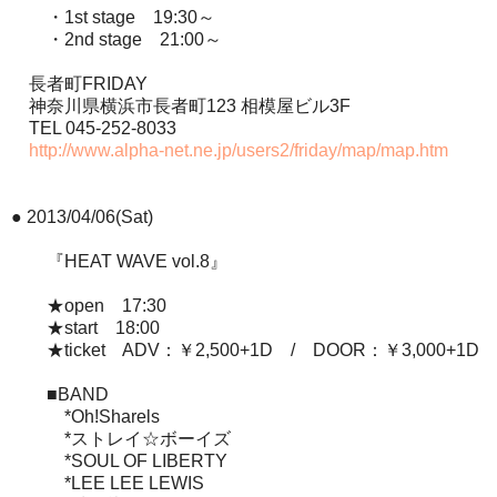
・1st stage 19:30～
・2nd stage 21:00～
長者町FRIDAY
神奈川県横浜市長者町123 相模屋ビル3F
TEL 045-252-8033
http://www.alpha-net.ne.jp/users2/friday/map/map.htm
● 2013/04/06(Sat)
『HEAT WAVE vol.8』
★open 17:30
★start 18:00
★ticket ADV：￥2,500+1D / DOOR：￥3,000+1D
■BAND
*Oh!Sharels
*ストレイ☆ボーイズ
*SOUL OF LIBERTY
*LEE LEE LEWIS