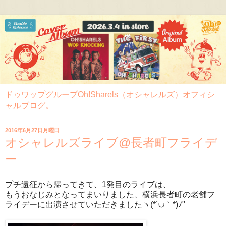
ドゥワップグループOh!Sharels（オシャレルズ）オフィシ
ャルブログ。
2016年6月27日月曜日
オシャレルズライブ@長者町フライデ
ー
プチ遠征から帰ってきて、1発目のライブは、
もうおなじみとなってまいりました、横浜長者町の老舗フ
ライデーに出演させていただきましたヽ(*´∪｀*)ﾉ"