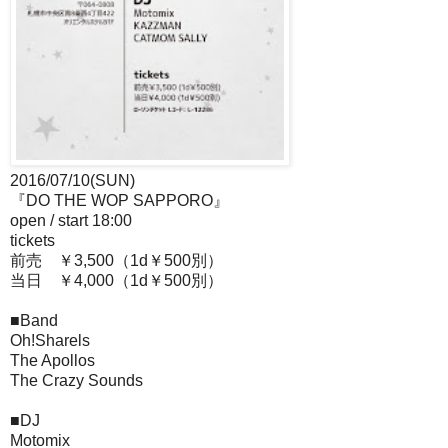
2016/07/10(SUN)
『DO THE WOP SAPPORO』
open / start 18:00
tickets
前売 ￥3,500（1d￥500別）
当日 ￥4,000（1d￥500別）
■Band
Oh!Sharels
The Apollos
The Crazy Sounds
■DJ
Motomix