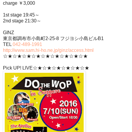
charge ￥3,000
1st stage 19:45～
2nd stage 21:30～
GINZ
東京都調布市小島町2-25-8 フジヨシ小島ビルB1
TEL
042-489-1991
http://www.sam.hi-ho.ne.jp/ginz/access.html
☆★☆★☆★☆★☆★☆★☆★☆★☆★
Pick UP! LIVE☆★☆★☆★☆★☆★☆★