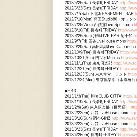
2012/5/26(Sat) 長者町FRIDAY
http://ww
2012/6/23(Sat) 長者町FRIDAY
http://ww
2012/7/7(Sat) 下北沢BASEMENT BAR
h
2012/7/16(Mon) 蒲田Studio80（オ
2012/7/25(Wed) 西荻窪Live Spot Terra
h
2012/8/10(Fri) 長者町FRIDAY
http://www
2012/8/26(Sun) 拝島LIVE BAR 菊千代
h
2012/9/7(Fri) 四谷LiveHouse mono
http:
2012/9/29(Sat) 高田馬場Live Cafe mono
2012/10/9(Tue) 長者町FRIDAY
http://ww
2012/10/21(Sun) 四ツ谷Mobius
http://w
2012/11/1(Thu) 東京倶楽部
http://www.t
2012/12/21(Fri) 長者町FRIDAY
http://ww
2012/12/23(Sun) 東京サマーランド
http
2012/12/24(Mon) 東京倶楽部（水道橋
■2013
2013/1/3(Thu) 川崎CLUB CITTA'
http://l
2013/1/19(Sat) 長者町FRIDAY
http://ww
2013/2/9(Sat) 東京倶楽部（目黒店）
htt
2013/2/22(Fri) 四谷LiveHouse mono
htt
2013/3/10(Sun) 調布GINZ
http://www.sa
2013/3/22(Fri) 四谷LiveHouse mono
htt
2013/3/23(Sat) 長者町FRIDAY
http://ww
2013/4/26(Fri) 長者町FRIDAY
http://www