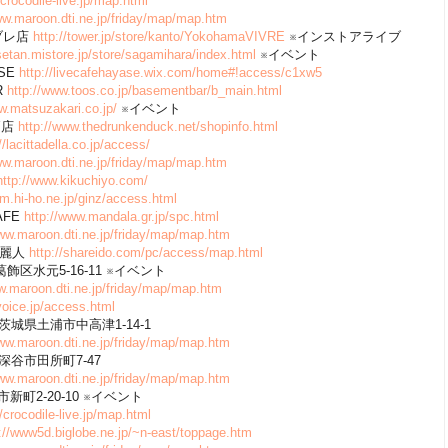
/crocodile-live.jp/map.html
ww.maroon.dti.ne.jp/friday/map/map.htm
ビブレ店
http://tower.jp/store/kanto/YokohamaVIVRE
※インストアライブ
isetan.mistore.jp/store/sagamihara/index.html
※イベント
ASE
http://livecafehayase.wix.com/home#!access/c1xw5
R
http://www.toos.co.jp/basementbar/b_main.html
w.matsuzakari.co.jp/
※イベント
水戸店
http://www.thedrunkenduck.net/shopinfo.html
//lacittadella.co.jp/access/
ww.maroon.dti.ne.jp/friday/map/map.htm
http://www.kikuchiyo.com/
m.hi-ho.ne.jp/ginz/access.html
CAFE
http://www.mandala.gr.jp/spc.html
www.maroon.dti.ne.jp/friday/map/map.htm
原娑麗人
http://shareido.com/pc/access/map.html
都葛飾区水元5-16-11 ※イベント
w.maroon.dti.ne.jp/friday/map/map.htm
bvoice.jp/access.html
屋 茨城県土浦市中高津1-14-1
www.maroon.dti.ne.jp/friday/map/map.htm
玉県深谷市田所町7-47
www.maroon.dti.ne.jp/friday/map/map.htm
梅市新町2-20-10 ※イベント
//crocodile-live.jp/map.html
://www5d.biglobe.ne.jp/~n-east/toppage.htm