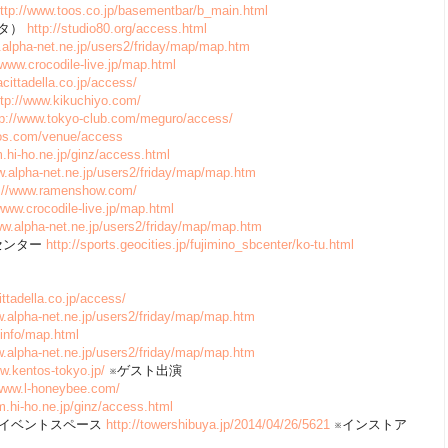
ttp://www.toos.co.jp/basementbar/b_main.html
タンタ）
http://studio80.org/access.html
.alpha-net.ne.jp/users2/friday/map/map.htm
/www.crocodile-live.jp/map.html
lacittadella.co.jp/access/
ttp://www.kikuchiyo.com/
tp://www.tokyo-club.com/meguro/access/
nos.com/venue/access
.hi-ho.ne.jp/ginz/access.html
w.alpha-net.ne.jp/users2/friday/map/map.htm
p://www.ramenshow.com/
/www.crocodile-live.jp/map.html
ww.alpha-net.ne.jp/users2/friday/map/map.htm
化センター
http://sports.geocities.jp/fujimino_sbcenter/ko-tu.html
cittadella.co.jp/access/
w.alpha-net.ne.jp/users2/friday/map/map.htm
y.info/map.html
w.alpha-net.ne.jp/users2/friday/map/map.htm
ww.kentos-tokyo.jp/
※ゲスト出演
/www.l-honeybee.com/
m.hi-ho.ne.jp/ginz/access.html
店1Fイベントスペース
http://towershibuya.jp/2014/04/26/5621
※インストア