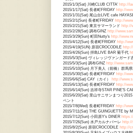
2015/1/3(Sat) 川崎CLUB CITTA'
http://l
2015/1/17(Sat) 長者町FRIDAY
http://ww
2015/1/31(Sat) 尾山台LIVE cafe HAYA
2015/2/1(Sun) 長者町FRIDAY
http://www
2015/2/21(Sat) 東京サマーランド
http:/
2015/2/28(Sat) 調布GINZ
http://www.sam
2015/3/29(Sun) 町田Nutty's
http://www.
2015/4/12(Sun) 長者町FRIDAY
http://w
2015/4/19(SUN) 原宿CROCODILE
http:/
2015/4/26(Sun) 拝島LIVE BAR 菊千代
h
2015/5/3(Sun) ヴィレッジヴァンガ
2015/5/3(Sun) 調布GINZ
http://www.sam.
2015/5/10(Sun) 月下美人（前橋）群馬
2015/5/30(Sat) 長者町FRIDAY
http://ww
2015/6/6(Sat) CAY（カイ）
http://www.s
2015/6/13(Sat) 長者町FRIDAY
http://ww
2015/6/14(Sun) 吉祥寺STAR PINE'S C
2015/6/20(Sat) 里山サニサンまつり2
ベント
2015/7/8(Wed) 長者町FRIDAY
http://ww
2015/7/11(Sat) THE GUINGUETTE by
2015/7/12(Sun) 小田原Y's DINER
https:
2015/7/26(Sun) 水戸カルナバーレ
http:
2015/8/2(Sun) 原宿CROCODILE
http://c
2015/8/30(Sun) 足利ライブハウス大使