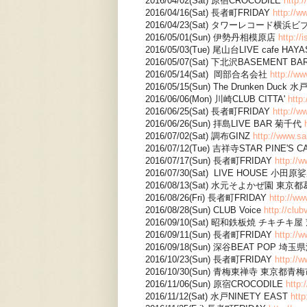
2016/04/02(Sat) 原宿CROCODILE
http:/
2016/04/16(Sat) 長者町FRIDAY
http://w
2016/04/23(Sat) タワーレコード横浜
2016/05/01(Sun) 伊勢丹相模原店
http://
2016/05/03(Tue) 尾山台LIVE cafe HAY
2016/05/07(Sat) 下北沢BASEMENT BA
2016/05/14(Sat) 岡部合名会社
http://ww
2016/05/15(Sun) The Drunken Duck 
2016/06/06(Mon) 川崎CLUB CITTA'
http:
2016/06/25(Sat) 長者町FRIDAY
http://w
2016/06/26(Sun) 拝島LIVE BAR 菊千代
2016/07/02(Sat) 調布GINZ
http://www.sa
2016/07/12(Tue) 吉祥寺STAR PINE'S 
2016/07/17(Sun) 長者町FRIDAY
http://
2016/07/30(Sat) LIVE HOUSE 小田
2016/08/13(Sat) 水元そよかぜ園 東京
2016/08/26(Fri) 長者町FRIDAY
http://ww
2016/08/28(Sun) CLUB Voice
http://clu
2016/09/10(Sat) 昭和鉄板焼 チキチキ
2016/09/11(Sun) 長者町FRIDAY
http://
2016/09/18(Sun) 深谷BEAT POP 埼
2016/10/23(Sun) 長者町FRIDAY
http://
2016/10/30(Sun) 青梅東禅寺 東京都青
2016/11/06(Sun) 原宿CROCODILE
http:
2016/11/12(Sat) 水戸NINETY EAST
http