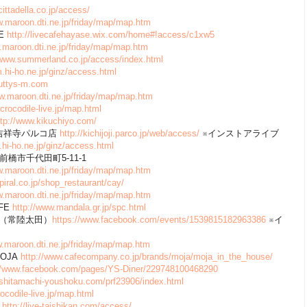
acittadella.co.jp/access/
w.maroon.dti.ne.jp/friday/map/map.htm
SE
http://livecafehayase.wix.com/home#!access/c1xw5
.maroon.dti.ne.jp/friday/map/map.htm
/www.summerland.co.jp/access/index.html
.hi-ho.ne.jp/ginz/access.html
nuttys-m.com
ww.maroon.dti.ne.jp/friday/map/map.htm
/crocodile-live.jp/map.html
ttp://www.kikuchiyo.com/
ード吉祥寺パルコ店
http://kichijoji.parco.jp/web/access/
※インストアライブ
hi-ho.ne.jp/ginz/access.html
県前橋市千代田町5-11-1
w.maroon.dti.ne.jp/friday/map/map.htm
piral.co.jp/shop_restaurant/cay/
w.maroon.dti.ne.jp/friday/map/map.htm
AFE
http://www.mandala.gr.jp/spc.html
015（常陸太田）
https://www.facebook.com/events/1539815182963386
※イ
w.maroon.dti.ne.jp/friday/map/map.htm
 MOJA
http://www.cafecompany.co.jp/brands/moja/moja_in_the_house/
//www.facebook.com/pages/YS-Diner/229748100468290
//shitamachi-youshoku.com/prf23906/index.html
rocodile-live.jp/map.html
館
http://live-taishikan.com/access/