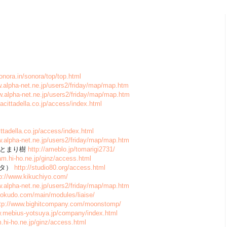
sonora.in/sonora/top/top.html
w.alpha-net.ne.jp/users2/friday/map/map.htm
w.alpha-net.ne.jp/users2/friday/map/map.htm
/lacittadella.co.jp/access/index.html
cittadella.co.jp/access/index.html
w.alpha-net.ne.jp/users2/friday/map/map.htm
旨酒とまり樹
http://ameblo.jp/tomarigi2731/
am.hi-ho.ne.jp/ginz/access.html
タンタ）
http://studio80.org/access.html
tp://www.kikuchiyo.com/
w.alpha-net.ne.jp/users2/friday/map/map.htm
hokudo.com/main/modules/liaise/
tp://www.bighitcompany.com/moonstomp/
w.mebius-yotsuya.jp/company/index.html
.hi-ho.ne.jp/ginz/access.html