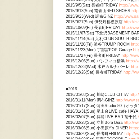
2015/9/5(Sat) 長者町FRIDAY
http://www
2015/9/13(Sun) 南青山RED SHOES
htt
2015/9/23(Wed) 調布GINZ
http://www.sa
2015/9/27(Sun) 伊勢丹相模原店
http://i
2015/10/09(Fri) 長者町FRIDAY
http://ww
2015/11/07(Sat) 下北沢BASEMENT BA
2015/11/14(Sat) 足利CLUB SOUTH BB
2015/11/20(Fri) 渋谷TRUMP ROOM
http
2015/11/23(Mon) 宇都宮POP Garage
htt
2015/11/27(Fri) 長者町FRIDAY
http://ww
2015/12/06(Sun) パシフィコ横浜
http://
2015/12/23(Wed) 水戸カルナバーレ
http
2015/12/26(Sat) 長者町FRIDAY
http://w
■2016
2016/01/03(Sun) 川崎CLUB CITTA'
http:
2016/01/11(Mon) 調布GINZ
http://www.s
2016/01/17(Sun) 蒲田Studio 80（オ
2016/01/31(Sun) 尾山台LIVE cafe HAY
2016/02/07(Sun) 拝島LIVE BAR 菊千代
2016/02/28(Sun) 立川Bora Bora
http://w
2016/03/06(Sun) 小田原Y's DINER
http
2016/03/20(Sun) 長者町FRIDAY
http://