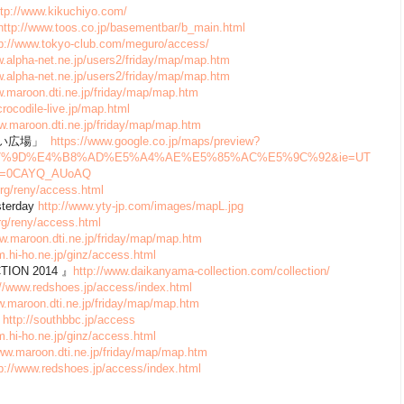
ttp://www.kikuchiyo.com/
http://www.toos.co.jp/basementbar/b_main.html
tp://www.tokyo-club.com/meguro/access/
w.alpha-net.ne.jp/users2/friday/map/map.htm
w.alpha-net.ne.jp/users2/friday/map/map.htm
w.maroon.dti.ne.jp/friday/map/map.htm
/crocodile-live.jp/map.html
ww.maroon.dti.ne.jp/friday/map/map.htm
っかい広場」
https://www.google.co.jp/maps/preview?
7%9D%E4%B8%AD%E5%A4%AE%E5%85%AC%E5%9C%92&ie=UT
ed=0CAYQ_AUoAQ
.org/reny/access.html
sterday
http://www.yty-jp.com/images/mapL.jpg
org/reny/access.html
ww.maroon.dti.ne.jp/friday/map/map.htm
m.hi-ho.ne.jp/ginz/access.html
CTION 2014 』
http://www.daikanyama-collection.com/collection/
://www.redshoes.jp/access/index.html
w.maroon.dti.ne.jp/friday/map/map.htm
C
http://southbbc.jp/access
m.hi-ho.ne.jp/ginz/access.html
www.maroon.dti.ne.jp/friday/map/map.htm
tp://www.redshoes.jp/access/index.html