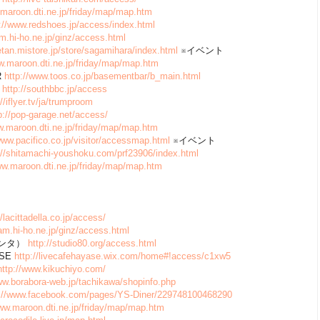
.maroon.dti.ne.jp/friday/map/map.htm
p://www.redshoes.jp/access/index.html
m.hi-ho.ne.jp/ginz/access.html
setan.mistore.jp/store/sagamihara/index.html
※イベント
w.maroon.dti.ne.jp/friday/map/map.htm
R
http://www.toos.co.jp/basementbar/b_main.html
C
http://southbbc.jp/access
://iflyer.tv/ja/trumproom
p://pop-garage.net/access/
w.maroon.dti.ne.jp/friday/map/map.htm
www.pacifico.co.jp/visitor/accessmap.html
※イベント
://shitamachi-youshoku.com/prf23906/index.html
ww.maroon.dti.ne.jp/friday/map/map.htm
//lacittadella.co.jp/access/
am.hi-ho.ne.jp/ginz/access.html
ッタンタ）
http://studio80.org/access.html
ASE
http://livecafehayase.wix.com/home#!access/c1xw5
http://www.kikuchiyo.com/
ww.borabora-web.jp/tachikawa/shopinfo.php
s://www.facebook.com/pages/YS-Diner/229748100468290
www.maroon.dti.ne.jp/friday/map/map.htm