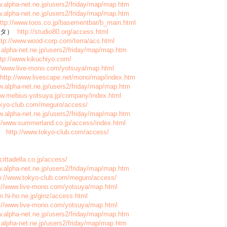
w.alpha-net.ne.jp/users2/friday/map/map.htm
w.alpha-net.ne.jp/users2/friday/map/map.htm
ttp://www.toos.co.jp/basementbar/b_main.html
ッタンタ）
http://studio80.org/access.html
ttp://www.wood-corp.com/terra/acs.html
.alpha-net.ne.jp/users2/friday/map/map.htm
ttp://www.kikuchiyo.com/
//www.live-mono.com/yotsuya/map.html
http://www.livescape.net/mono/map/index.htm
w.alpha-net.ne.jp/users2/friday/map/map.htm
ww.mebius-yotsuya.jp/company/index.html
okyo-club.com/meguro/access/
w.alpha-net.ne.jp/users2/friday/map/map.htm
://www.summerland.co.jp/access/index.html
店）
http://www.tokyo-club.com/access/
acittadella.co.jp/access/
w.alpha-net.ne.jp/users2/friday/map/map.htm
p://www.tokyo-club.com/meguro/access/
p://www.live-mono.com/yotsuya/map.html
m.hi-ho.ne.jp/ginz/access.html
p://www.live-mono.com/yotsuya/map.html
w.alpha-net.ne.jp/users2/friday/map/map.htm
.alpha-net.ne.jp/users2/friday/map/map.htm