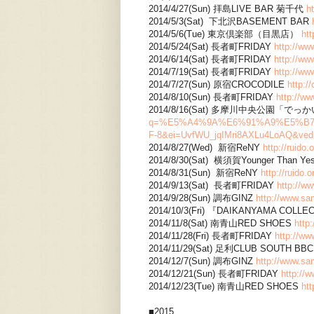
2014/4/27(Sun) 拝島LIVE BAR 菊千代
h
2014/5/3(Sat) 下北沢BASEMENT BAR
2014/5/6(Tue) 東京倶楽部（目黒店）
ht
2014/5/24(Sat) 長者町FRIDAY
http://ww
2014/6/14(Sat) 長者町FRIDAY
http://ww
2014/7/19(Sat) 長者町FRIDAY
http://ww
2014/7/27(Sun) 原宿CROCODILE
http:/
2014/8/10(Sun) 長者町FRIDAY
http://w
2014/8/16(Sat) 多摩川中央公園「で
q=%E5%A4%9A%E6%91%A9%E5%B
F-8&ei=UvfWU_jqIMri8AXLu4LoAQ&v
2014/8/27(Wed) 新宿ReNY
http://ruido
2014/8/30(Sat) 横須賀Younger Than Ye
2014/8/31(Sun) 新宿ReNY
http://ruido.
2014/9/13(Sat) 長者町FRIDAY
http://w
2014/9/28(Sun) 調布GINZ
http://www.sa
2014/10/3(Fri) 『DAIKANYAMA COLLE
2014/11/8(Sat) 南青山RED SHOES
http
2014/11/28(Fri) 長者町FRIDAY
http://ww
2014/11/29(Sat) 足利CLUB SOUTH BB
2014/12/7(Sun) 調布GINZ
http://www.sa
2014/12/21(Sun) 長者町FRIDAY
http://
2014/12/23(Tue) 南青山RED SHOES
ht
■2015