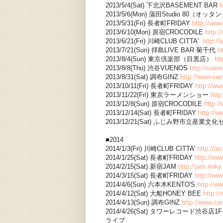
2013/5/4(Sat) 下北沢BASEMENT BAR
h
2013/5/6(Mon) 蒲田Studio 80（オッ
2013/5/31(Fri) 長者町FRIDAY
http://www
2013/6/10(Mon) 原宿CROCODILE
http:/
2013/6/21(Fri) 川崎CLUB CITTA'
http://
2013/7/21(Sun) 拝島LIVE BAR 菊千代
h
2013/8/4(Sun) 東京倶楽部（目黒店）
ht
2013/8/8(Thu) 渋谷VUENOS
http://vue
2013/8/31(Sat) 調布GINZ
http://www.sam
2013/10/11(Fri) 長者町FRIDAY
http://ww
2013/11/22(Fri) 東京ラーメンショー
htt
2013/12/8(Sun) 原宿CROCODILE
http:/
2013/12/14(Sat) 長者町FRIDAY
http://w
2013/12/21(Sat) ふじみ野市立産業文
■2014
2014/1/3(Fri) 川崎CLUB CITTA'
http://la
2014/1/25(Sat) 長者町FRIDAY
http://ww
2014/2/15(Sat) 新宿JAM
http://jam.rink
2014/3/15(Sat) 長者町FRIDAY
http://ww
2014/4/6(Sun) 六本木KENTO'S
http://w
2014/4/12(Sat) 大船HONEY BEE
http:/
2014/4/13(Sun) 調布GINZ
http://www.sa
2014/4/26(Sat) タワーレコード渋谷
ライブ