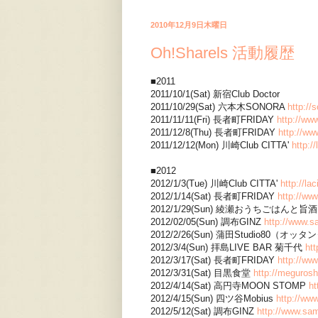
2010年12月9日木曜日
Oh!Sharels 活動履歴
■2011
2011/10/1(Sat) 新宿Club Doctor
2011/10/29(Sat) 六本木SONORA
http://
2011/11/11(Fri) 長者町FRIDAY
http://ww
2011/12/8(Thu) 長者町FRIDAY
http://ww
2011/12/12(Mon) 川崎Club CITTA'
http:/
■2012
2012/1/3(Tue) 川崎Club CITTA'
http://la
2012/1/14(Sat) 長者町FRIDAY
http://ww
2012/1/29(Sun) 綾瀬おうちごはんと
2012/02/05(Sun) 調布GINZ
http://www.s
2012/2/26(Sun) 蒲田Studio80（オッ
2012/3/4(Sun) 拝島LIVE BAR 菊千代
ht
2012/3/17(Sat) 長者町FRIDAY
http://ww
2012/3/31(Sat) 目黒食堂
http://meguros
2012/4/14(Sat) 高円寺MOON STOMP
ht
2012/4/15(Sun) 四ツ谷Mobius
http://ww
2012/5/12(Sat) 調布GINZ
http://www.sam