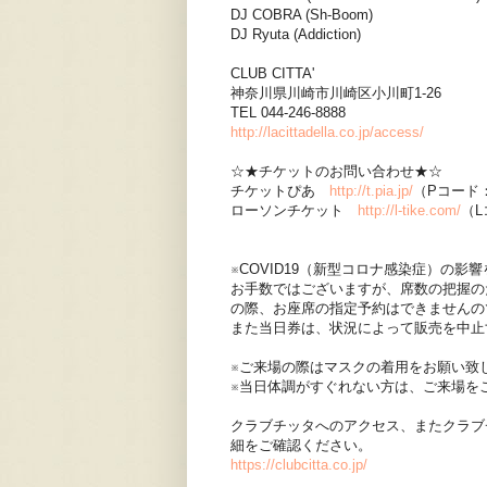
DJ COBRA (Sh-Boom)
DJ Ryuta (Addiction)
CLUB CITTA'
神奈川県川崎市川崎区小川町1-26
TEL 044-246-8888
http://lacittadella.co.jp/access/
☆★チケットのお問い合わせ★☆
チケットぴあ
http://t.pia.jp/
（Pコード：1
ローソンチケット
http://l-tike.com/
（L
※COVID19（新型コロナ感染症）の
お手数ではございますが、席数の把握の
の際、お座席の指定予約はできませんの
また当日券は、状況によって販売を中止
※ご来場の際はマスクの着用をお願い致
※当日体調がすぐれない方は、ご来場を
クラブチッタへのアクセス、またクラブ
細をご確認ください。
https://clubcitta.co.jp/