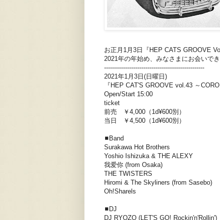
お正月1月3日『HEP CATS GROOVE
2021年の年始め、みなさまにお会いで
---------------------------------------------------
2021年1月3日(日曜日)
『HEP CAT'S GROOVE vol.43 ～CORO
Open/Start 15:00
ticket
前売 ￥4,000（1d¥600別）
当日 ￥4,500（1d¥600別）
◼️Band
Surakawa Hot Brothers
Yoshio Ishizuka & THE ALEXY
我爱你 (from Osaka)
THE TWISTERS
Hiromi & The Skyliners (from Sasebo)
Oh!Sharels
◼️DJ
DJ RYOZO (LET'S GO! Rockin'n'Rollin')