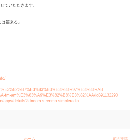
させていただきます。
には福来る』
nfo/
/jp/app/%E3%82%B7%E3%83%B3%E3%83%97%E3%83%AB-
-fm-am%E3%83%A9%E3%82%B8%E3%82%AA/id891132290
ore/apps/details?id=com.streema.simpleradio
ホーム
前の投稿