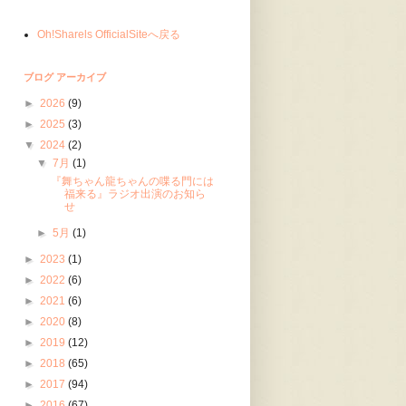
Oh!Sharels OfficialSiteへ戻る
ブログ アーカイブ
►
2026
(9)
►
2025
(3)
▼
2024
(2)
▼
7月
(1)
『舞ちゃん龍ちゃんの喋る門には
福来る』ラジオ出演のお知ら
せ
►
5月
(1)
►
2023
(1)
►
2022
(6)
►
2021
(6)
►
2020
(8)
►
2019
(12)
►
2018
(65)
►
2017
(94)
►
2016
(67)