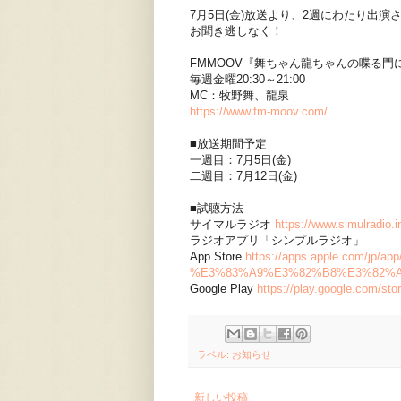
7月5日(金)放送より、2週にわたり出演
お聞き逃しなく！
FMMOOV『舞ちゃん龍ちゃんの喋る門
毎週金曜20:30～21:00
MC：牧野舞、龍泉
https://www.fm-moov.com/
■放送期間予定
一週目：7月5日(金)
二週目：7月12日(金)
■試聴方法
サイマルラジオ
https://www.simulradio.i
ラジオアプリ「シンプルラジオ」
App Store
https://apps.apple.com
%E3%83%A9%E3%82%B8%E3%82%AA
Google Play
https://play.google.com/st
ラベル:
お知らせ
新しい投稿