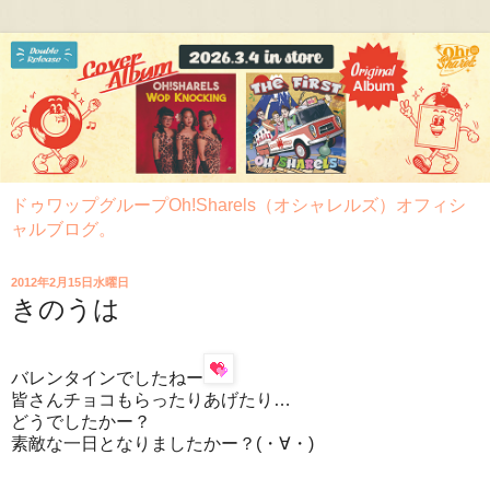
ドゥワップグループOh!Sharels（オシャレルズ）オフィシ
ャルブログ。
2012年2月15日水曜日
きのうは
バレンタインでしたねー
皆さんチョコもらったりあげたり…
どうでしたかー？
素敵な一日となりましたかー？(・∀・)