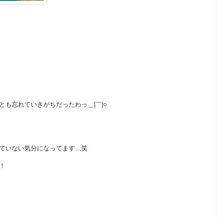
も忘れていきがちだったわっ＿|￣|○
ていない気分になってます…笑
！