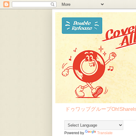
ドゥワップグループOh!Sha
Powered by
Translate