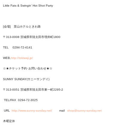
Little Fats & Swingin' Hot Shot Party
[会場] 里山ホテルときわ路
〒313-0008 茨城県常陸太田市増井町1800
TEL 0294-72-4141
WEB.
http://tokiwaji.jp/
☆★チケット予約･お問い合わせ★☆
SUNNY SUNDAY(サニーサンデイ)
〒313-0051
茨城県常陸太田市東一町2295-2
TEL/FAX 0294-72-3025
URL
http://www.sunny-sunday.net/
mail
shop@sunny-sunday.net
木曜定休