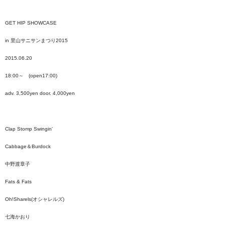
GET HIP SHOWCASE
in 里山サニサンまつり2015
2015.06.20
18:00～ (open17:00)
adv. 3,500yen door. 4,000yen
Clap Stomp Swingin'
Cabbage＆Burdock
中野渡章子
Fats & Fats
Oh!Sharels(オシャレルズ)
七海かおり