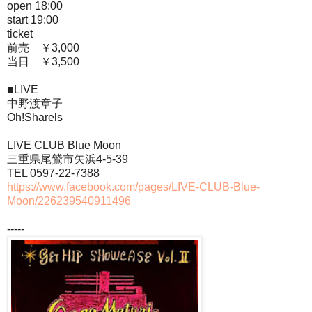
open 18:00
start 19:00
ticket
前売 ￥3,000
当日 ￥3,500
■LIVE
中野渡章子
Oh!Sharels
LIVE CLUB Blue Moon
三重県尾鷲市矢浜4-5-39
TEL 0597-22-7388
https://www.facebook.com/pages/LIVE-CLUB-Blue-
Moon/226239540911496
-----