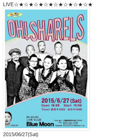
LIVE☆★☆★☆★☆★☆★☆★☆★☆★
2015/06/27(Sat)