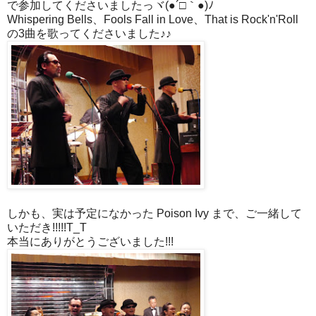
で参加してくださいましたっヾ(●´□｀●)ﾉ
Whispering Bells、Fools Fall in Love、That is Rock'n'Roll
の3曲を歌ってくださいました♪♪
しかも、実は予定になかった Poison Ivy まで、ご一緒して
いただき!!!!!T_T
本当にありがとうございました!!!