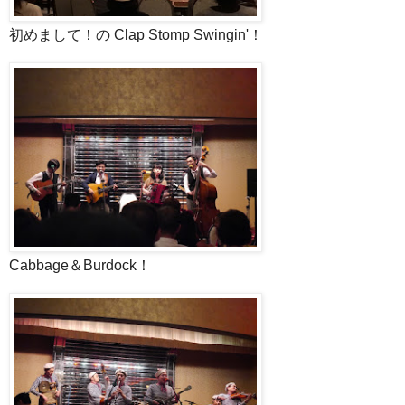
初めまして！の Clap Stomp Swingin'！
Cabbage＆Burdock！