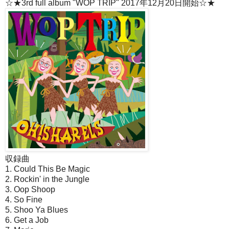
☆★3rd full album "WOP TRIP" 2017年12月20日開始☆★
収録曲
1. Could This Be Magic
2. Rockin' in the Jungle
3. Oop Shoop
4. So Fine
5. Shoo Ya Blues
6. Get a Job