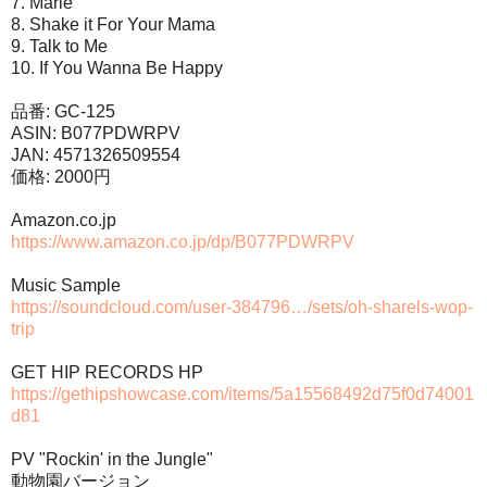
7. Marie
8. Shake it For Your Mama
9. Talk to Me
10. If You Wanna Be Happy
品番: GC-125
ASIN: B077PDWRPV
JAN: 4571326509554
価格: 2000円
Amazon.co.jp
https://www.amazon.co.jp/dp/B077PDWRPV
Music Sample
https://soundcloud.com/user-384796…/sets/oh-sharels-wop-
trip
GET HIP RECORDS HP
https://gethipshowcase.com/items/5a15568492d75f0d74001
d81
PV "Rockin' in the Jungle"
動物園バージョン