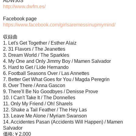
ADW50S
http://www.dwfm.es/
Facebook page
https://www.facebook.com/girlsaremessinupmymind/
収録曲
1. Let's Get Together / Esther Alaiz
2. 31 Flavors / The Jeanettes
3. Dream World / The Sparkles
4. My One and Only Jimmy Boy / Mamen Salvador
5. Hard to Get / Lide Hernando
6. Football Seasons Over / Las Annettes
7. Better Get What Goes for You / Magda Peregrin
8. Over There / Anna Gascon
9. There'll Be No Goodbyes / Denisse Prove
10. I Can't Take It / The Donnelles
11. Only My Friend / Oh! Sharels
12. Shake a Tail Feather / The Hey Las
13. Leave Me Alone / Myriam Swanson
14. Accidentes Pasan (Accidents Will Happen) / Mamen
Salvador
価格:￥2,000