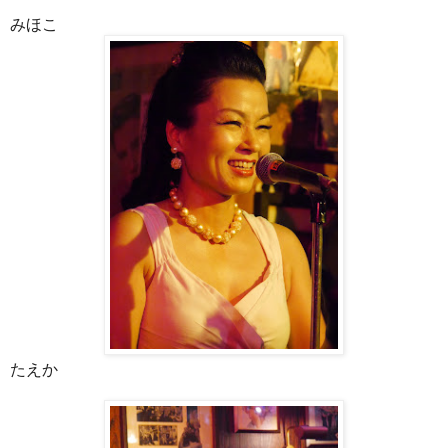
みほこ
たえか