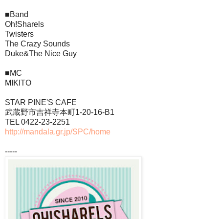
■Band
Oh!Sharels
Twisters
The Crazy Sounds
Duke&The Nice Guy
■MC
MIKITO
STAR PINE'S CAFE
武蔵野市吉祥寺本町1-20-16-B1
TEL 0422-23-2251
http://mandala.gr.jp/SPC/home
-----