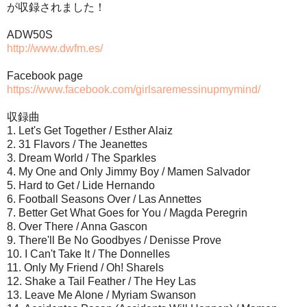
が収録されました！
ADW50S
http://www.dwfm.es/
Facebook page
https://www.facebook.com/girlsaremessinupmymind/
収録曲
1. Let's Get Together / Esther Alaiz
2. 31 Flavors / The Jeanettes
3. Dream World / The Sparkles
4. My One and Only Jimmy Boy / Mamen Salvador
5. Hard to Get / Lide Hernando
6. Football Seasons Over / Las Annettes
7. Better Get What Goes for You / Magda Peregrin
8. Over There / Anna Gascon
9. There'll Be No Goodbyes / Denisse Prove
10. I Can't Take It / The Donnelles
11. Only My Friend / Oh! Sharels
12. Shake a Tail Feather / The Hey Las
13. Leave Me Alone / Myriam Swanson