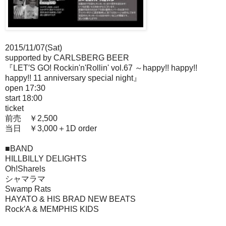
2015/11/07(Sat)
supported by CARLSBERG BEER
『LET′S GO! Rockin'n'Rollin' vol.67 ～happy!! happy!!
happy!! 11 anniversary special night』
open 17:30
start 18:00
ticket
前売 ￥2,500
当日 ￥3,000＋1D order
■BAND
HILLBILLY DELIGHTS
Oh!Sharels
シャマラマ
Swamp Rats
HAYATO & HIS BRAD NEW BEATS
Rock′A & MEMPHIS KIDS