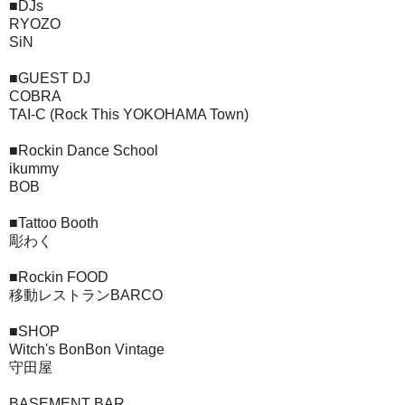
■DJs
RYOZO
SiN
■GUEST DJ
COBRA
TAI-C (Rock This YOKOHAMA Town)
■Rockin Dance School
ikummy
BOB
■Tattoo Booth
彫わく
■Rockin FOOD
移動レストランBARCO
■SHOP
Witch's BonBon Vintage
守田屋
BASEMENT BAR