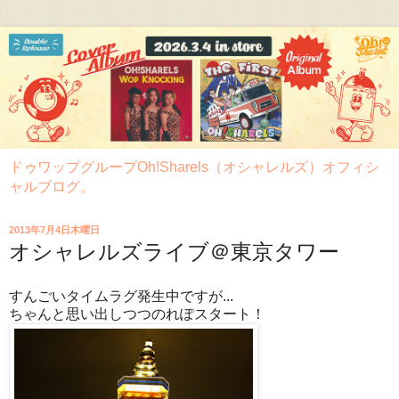
ドゥワップグループOh!Sharels（オシャレルズ）オフィシ
ャルブログ。
2013年7月4日木曜日
オシャレルズライブ＠東京タワー
すんごいタイムラグ発生中ですが...
ちゃんと思い出しつつのれぽスタート！