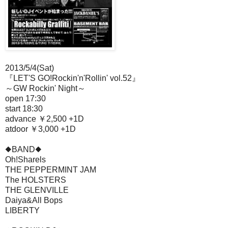
2013/5/4(Sat)
『LET'S GO!Rockin'n'Rollin' vol.52』
～GW Rockin' Night～
open 17:30
start 18:30
advance ￥2,500 +1D
atdoor ￥3,000 +1D
◆BAND◆
Oh!Sharels
THE PEPPERMINT JAM
The HOLSTERS
THE GLENVILLE
Daiya&All Bops
LIBERTY