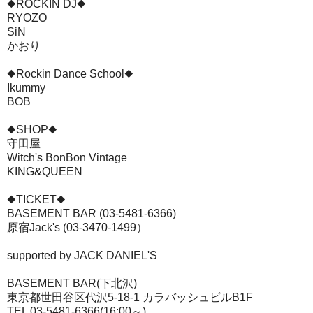
◆ROCKIN DJ◆
RYOZO
SiN
かおり
◆Rockin Dance School◆
Ikummy
BOB
◆SHOP◆
守田屋
Witch's BonBon Vintage
KING&QUEEN
◆TICKET◆
BASEMENT BAR (03-5481-6366)
原宿Jack's (03-3470-1499）
supported by JACK DANIEL'S
BASEMENT BAR(下北沢)
東京都世田谷区代沢5-18-1 カラバッシュビルB1F
TEL 03-5481-6366(16:00～)