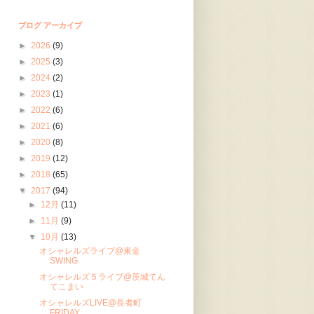
ブログ アーカイブ
►
2026
(9)
►
2025
(3)
►
2024
(2)
►
2023
(1)
►
2022
(6)
►
2021
(6)
►
2020
(8)
►
2019
(12)
►
2018
(65)
▼
2017
(94)
►
12月
(11)
►
11月
(9)
▼
10月
(13)
オシャレルズライブ@東金
SWING
オシャレルズ５ライブ@茨城てん
てこまい
オシャレルズLIVE@長者町
FRIDAY